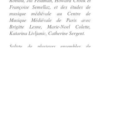
Roblou, Jill Feldman, Howard Crook et
Françoise Semellaz, et des études de
musique médiévale au Centre de
Musique Médiévale de Paris avec
Brigitte Lesne, Marie-Noel Colette,
Katarina Livljanic, Catherine Sergent.
Soliste de plusieurs ensembles de
musique ancienne au Venezuela
(Camerata de Caracas) et en Europe
(Grupo Musica, Tonos Humanos,
Dialogos, Isabelle d'Este, Elyma,
Modus, La Réjouissance), son activité de
soliste comprend l'Oratorio, la Musique
de Chambre et Symphonique et l'Opéra.
Fondatrice et directrice de l'ensemble de
musique ancienne Musica Reserata
(Venezuela), elle enseigne actuellement à
l'Academia de Musica Antigua de
Caracas (Fondation Camerata de
Caracas) et réalise des stages au