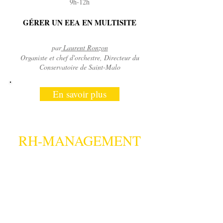
9h-12h
G
ÉRER UN
EEA EN MULTISITE
par
Laurent Ronzon
Organiste et chef d'orchestre, Directeur du
Conservatoire de Saint-Malo
En savoir plus
RH-MANAGEMENT
Mardis 19 & 26 janvier 2021
Deux séances complémentaires en distanciel.
9h-
12h
PILOTER LE BUDGET DE L'EEA
du prévisionnel à l’exécution budgétaire