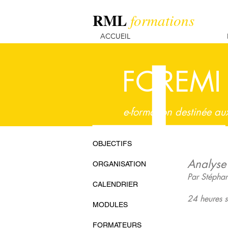
ABCDE
RML
formations
ACCUEIL
FOREMI
e-formation destinée au
OBJECTIFS
Analyse
ORGANISATION
Par Stépha
CALENDRIER
24 heures 
MODULES
FORMATEURS